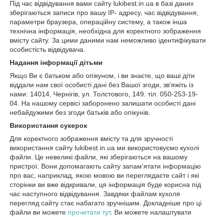
Під час відвідування вами сайту lukibest.in.ua в базі даних
зберігаються записи про вашу IP- адресу, час відвідування,
параметри браузера, операційну систему, а також інша
технічна інформація, необхідна для коректного зображення
вмісту сайту. За цими даними нам неможливо ідентифікувати
особистість відвідувача.
Надання інформації дітьми
Якщо Ви є батьком або опікуном, і ви знаєте, що ваші діти
віддали нам свої особисті дані без Вашої згоди, зв'яжіть із
нами: 14014, Чернігів, ул. Толстового, 149. тіл. 050-253-19-
04. На нашому сервісі заборонено залишати особисті дані
небайдужими без згоди батьків або опікунів.
Використання cукерок
Для коректного зображення вмісту та для зручності
використання сайту lukibest.in.ua ми використовуємо кухолі
файли. Це невеликі файли, які зберігаються на вашому
пристрої. Вони допомагають сайту запам'ятати інформацію
про вас, наприклад, якою мовою ви переглядаєте сайт і які
сторінки ви вже відкривали, ця інформація буде корисна під
час наступного відвідування. Завдяки файлам кухоля
перегляд сайту стає набагато зручнішим. Докладніше про ці
файли ви можете
прочитати тут
. Ви можете налаштувати