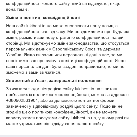
конфіденційності кожного сайту, який ви відвідуєте, якщо
вона там є.
Зміни в політиці конфіденційності
Наш сайт lukibest.in.ua може оновлювати нашу позицію
конфіденційності час від часу. Ми повідомляємо про будь-які
зміни, розмістивши нову стратегію конфіденційності на цій
сторінці. Ми відстежуємо зміни законодавства, що стосується
персональних даних у Європейському Союзі та держави
Україна. Якщо ви залишили персональні дані в нас, то ми
сповістимо вас про зміну в політиці конфіденційності. Якщо
ваші персональні дані були введені неправильно, то ми не
зможемо з вами зв'язатися.
Зворотний зв'язок, завершальні положення
Зв'язатися з адміністрацією сайту lukibest.in.ua з питань,
пов'язаних із політикою конфіденційності, можна за адресою:
+380502531904, або за допомогою контактної форми,
зазначеної у відповідному розділі цього сайту. Якщо ви не
згодні з цією політикою конфіденційності, ви не можете
користуватися послугами сайту lukibest.in.ua, у цьому разі ви
маєте утриматися від відвідування нашого сайту.