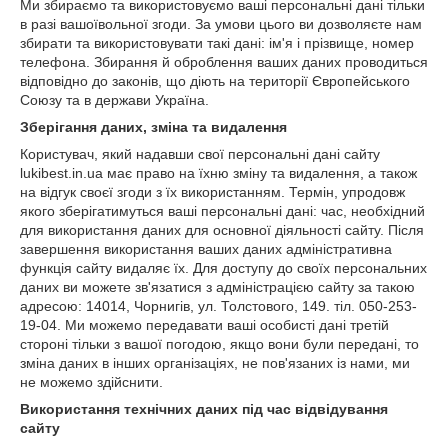
Ми збираємо та використовуємо ваші персональні дані тільки
в разі вашоївольної згоди. За умови цього ви дозволяєте нам
збирати та використовувати такі дані: ім'я і прізвище, номер
телефона. Збирання й оброблення ваших даних проводиться
відповідно до законів, що діють на території Європейського
Союзу та в держави Україна.
Зберігання даних, зміна та видалення
Користувач, який надавши свої персональні дані сайту
lukibest.in.ua має право на їхню зміну та видалення, а також
на відгук своєї згоди з їх використанням. Термін, упродовж
якого зберігатимуться ваші персональні дані: час, необхідний
для використання даних для основної діяльності сайту. Після
завершення використання ваших даних адміністративна
функція сайту видаляє їх. Для доступу до своїх персональних
даних ви можете зв'язатися з адміністрацією сайту за такою
адресою: 14014, Чорнигів, ул. Толстового, 149. тіл. 050-253-
19-04. Ми можемо передавати ваші особисті дані третій
стороні тільки з вашої погодою, якщо вони були передані, то
зміна даних в інших організаціях, не пов'язаних із нами, ми
не можемо здійснити.
Використання технічних даних під час відвідування
сайту