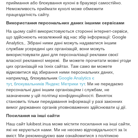
приймання або блокування кухоні в браузері самостійно.
Неможливость приймати кухолі може обмежити
працездатність сайту.
Використання персональних даних іншими сервісами
На цьому сайті використовуються сторонні інтернет-сервіси,
що здійснюють незалежний від нас збір інформації: Google
Analytics,. Зібрані ними дані можуть надаватися іншим
службам усередині цих організацій, вони можуть
використовувати дані для персоналізації реклами своєї
власної рекламної мережі. Ви можете прочитати мовні угоди
цих організацій на їхніх сайтах. Там само ви можете
відмовитися від збирання ними персональних даних,
наприклад, блокувальник
Google Analytics є
тут
,
блокувальників Яндекс Метрики тут
. Ми не передаємо
персональні дані іншим організаціям і службам, не
зазначеним у цій політиці конфіденційності. Виняток
становить тільки передавання інформації у разі законних
вимог державних органів уповноважених здійснювати ці дії.
Посилання на інші сайти
Наш сайт lukibest.inua може містити посилання на інші сайти,
які не керуються нами. Ми не несемо відповідальності за їх
вміст. Ми рекомендуємо вам ознайомитися з політикою