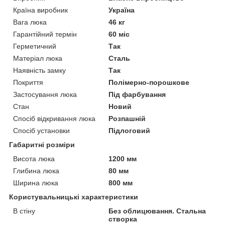
Країна виробник
Україна
Вага люка
46 кг
Гарантійний термін
60 міс
Герметичний
Так
Матеріал люка
Сталь
Наявність замку
Так
Покриття
Полімерно-порошкове
Застосування люка
Під фарбування
Стан
Новий
Спосіб відкривання люка
Розпашній
Спосіб установки
Підлоговий
Габаритні розміри
Висота люка
1200 мм
Глибина люка
80 мм
Ширина люка
800 мм
Користувальницькі характеристики
В стіну
Без облицювання. Стальна
створка