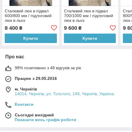
Сталевий люк в підвал
Сталевий люк в підвал
Стал
600/800 мм / підлоговий
700/1000 мм / підлоговий
800/
люк в льох
люк в льох
люк 
8 400
9 600
9 6
₴
₴
Купити
Купити
Про нас
98% позитивних з 48 відгуків за рік
Працює з 29.05.2016
м. Чернігів
14014, Чернігів, ул. Толстого, 149, Чернігів, Україна
Контакти
Сьогодні вихідний
Показати весь графік роботи