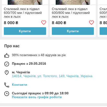
Сталевий люк в підвал
Сталевий люк в підвал
Стал
600/700 мм / підлоговий
600/800 мм / підлоговий
600/
люк в льох
люк в льох
люк 
8 000
8 400
8 8
₴
₴
Купити
Купити
Про нас
98% позитивних з 48 відгуків за рік
Працює з 29.05.2016
м. Чернігів
14014, Чернігів, ул. Толстого, 149, Чернігів, Україна
Контакти
Сьогодні працює з 09:00 до 18:00
Показати весь графік роботи