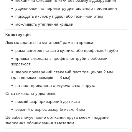
механічна фіксація плитки без ризику відшарування
ущільнювач по периметру для щільного прилягання
підходить як люк у підвал або технічний отвір
можливість утеплення кришки
Конструкція
Люк складається з металевої рами та кришки:
рама виготовляється з кутника або профільної труби
кришка виконана з профільної труби з ребрами
жорсткості
зверху приварений сталевий лист товщиною 2 мм
(для великих розмірів — 3 мм)
на лист приварена армуюча сітка з прута
Сітка виконана у два рівні:
нижній шар приварений до листа
верхній створює зазор близько 4 мм
Це забезпечує повне обтікання прута клеєм і надійне
зчеплення облицювання з металом.