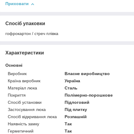
Приховати
Спосіб упаковки
гофрокартон / стреч плівка
Характеристики
Основні
Виробник
Власне виробництво
Країна виробник
Україна
Матеріал люка
Сталь
Покриття
Полімерно-порошкове
Спосіб установки
Підлоговий
Застосування люка
Під плитку
Спосіб відкривання люка
Розпашній
Наявність замку
Так
Герметичний
Так