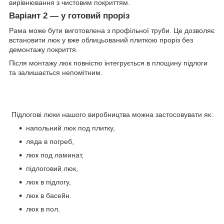
вирівнювання з чистовим покриттям.
Варіант 2 — у готовий проріз
Рама може бути виготовлена з профільної труби. Це дозволяє
встановити люк у вже облицьований плиткою проріз без
демонтажу покриття.
Після монтажу люк повністю інтегрується в площину підлоги
та залишається непомітним.
Підлогові люки нашого виробництва можна застосовувати як:
напольний люк под плитку,
ляда в погреб,
люк под ламинат,
підлоговий люк,
люк в підлогу,
люк в басейн.
люк в пол.