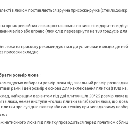
плекті з люком поставляється зручна присоска-ручка (стеклодомкра
 на орних ревізійних люках розташована по висоті і відкриття відбу
ивання вліво або вправо (люк слід перевернути на 180 градусів для 
ійні люки на присоску рекомендуються до установки в місцях де не
ез присоски складно.
брати розмір люка :
комендуємо вибирати розмір люка під загальний розмір розкладки пл
итами рами, і цей розмір є основа для наклеювання плитки (ГКЛВ на 
клад, найкращим варіантом під дві плитки ш/в 50*25 розмір люка ш
ята люка, немає виступів «голої» плитки за габарити люка, що доз
в плитки про сусідню плитку або сантехніку при випадковому необ
ж :
ж натискного люка під плитку проводиться перед початком облиц