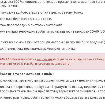
на умова 100 % невидимості люка, це при монтажі домогтися того, 
ою на стіні.
таж люка здійснюється в стіни з цегли, бетону, блоку
ріпиться безпосередньо до стіни.
нтаж перегородки з листових матеріалів.
ому випадку необхідно зробити каркас під люк з профілю CD-60 (UD-2
 люка вже є монтажні отвори діаметром 6 наскрізні і 10 зсередини 
 кріплення люка невидимки можна клеїти плитку.
жливо !
Наклеєна плитка
не повинна
виступати за габарити люка з боку п
икої плитки 60 % має бути наклеєно на дверцята)
ізоляція та герметизація швів :
помогою малярської стрічки обклеїти контур шва нанести силіконо
 висихання герметика, під кутом 45 градусів по всьому периметру 
з робиться таким чином, що б частину герметика залишилася на торц
кінченню плиткових робіт герметик можна буде затерти в колір заті