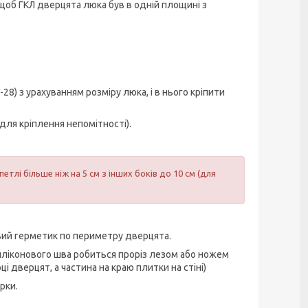
щоб ГКЛ дверцята люка був в одній площині з
8) з урахуванням розміру люка, і в нього кріпити
(для кріплення непомітності).
етлі більше ніж на 5 см з інших боків до 10 см (для
вий герметик по периметру дверцята.
силіконового шва робиться проріз лезом або ножем
і дверцят, а частина на краю плитки на стіні)
рки.