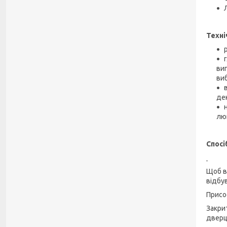
Техні
ви
виб
де
люк
Спосі
Щоб в
відбу
Присо
Закри
дверц