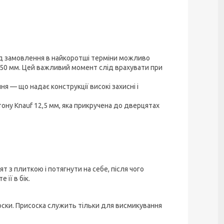
ід замовлення в найкоротші терміни можливо
 50 мм. Цей важливий момент слід врахувати при
 — що надає конструкції високі захисні і
тону Knauf 12,5 мм, яка прикручена до дверцятах
 з плиткою і потягнути на себе, після чого
її в бік.
оски. Присоска служить тільки для висмикування