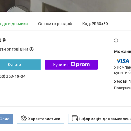
о до відправки
Оптом і в роздріб
Код:
PR60х50
0 ₴
ати оптові ціни
Купити
Купити з
У компан
купити б
50) 253-19-04
поверне
Опис
Характеристики
Інформація для замовлен