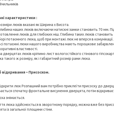
Лічильників
чні характеристики :
розміри люків вказані як Ширина х Висота.
глибина наших люків включаючи натискні замки становить 70 мм. П
готовлення люків для глибоких ніш. Глибина таких люків становить
орі потаємного люка, щоб при монтажі люк не вперся в комунікації.
всі потаємні люки нашого виробництва мають порошкове забарвлення
коративні властивості.
на дверцятах люків кріпимо лист вологостійкого стінового гіпсокар
а такого ж розміру, як і габаритний розмір рами люка.
б відкривання – Присоском.
ідкрити люк Розпашний вам потрібно приклеїти присоску до дверцят
вається спочатку фронтальне висунення дверцята, потім відкриваєте 
ска знімається.
ття люка здійснюється в зворотному порядку, можна вже без прис
ята із загальної площини стіни.