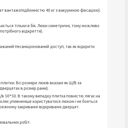
т вантажопідйомністю 40 кг з вакуумною фіксацією).
вається тільки в бік. Люки симетричні, тому можливо
потрібного відкриття).
бажаний Несанкціонований доступ, так як відкрити
итки. Всі розміри люків вказані як Ш/В за
дверцятах в розмір рами).
/в 50*50. В такому випадку плитка повністю лягає на
воляє упевненіше користуватися люком і не бояться
ережному закриванні-відкриванні дверцят.
ювальних робіт.