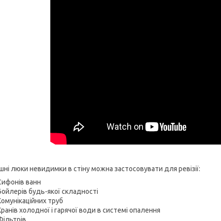
шні люки невидимки в стіну можна застосовувати для ревізії:
Сифонів ванн
Бойлерів будь-якої складності
Комунікаційних труб
Кранів холодної і гарячої води в системі опалення
Фільтрів