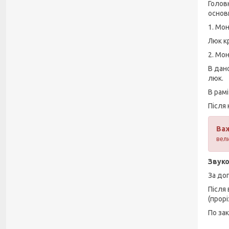
Голов
основн
1. Мон
Люк к
2. Мо
В дан
люк.
В рамі
Після
Ва
вел
Звуко
За до
Після
(прорі
По за