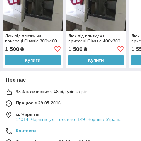
Люк під плитку на
Люк під плитку на
Люк 
присосці Classic 300х400
присосці Classic 400х300
прис
1 500
1 500
1 5
₴
₴
Купити
Купити
Про нас
98% позитивних з 48 відгуків за рік
Працює з 29.05.2016
м. Чернігів
14014, Чернігів, ул. Толстого, 149, Чернігів, Україна
Контакти