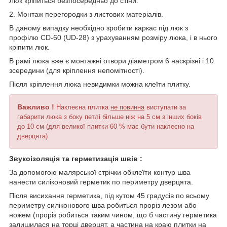
Люк кріпиться безпосередньо до стіни.
2. Монтаж перегородки з листових матеріалів.
В даному випадку необхідно зробити каркас під люк з
профілю CD-60 (UD-28) з урахуванням розміру люка, і в нього
кріпити люк.
В рамі люка вже є монтажні отвори діаметром 6 наскрізні і 10
зсередини (для кріплення непомітності).
Після кріплення люка невидимки можна клеїти плитку.
Важливо !
Наклеєна плитка
не повинна
виступати за
габарити люка з боку петлі більше ніж на 5 см з інших боків
до 10 см (для великої плитки 60 % має бути наклеєно на
дверцята)
Звукоізоляція та герметизація швів :
За допомогою малярської стрічки обклеїти контур шва
нанести силіконовий герметик по периметру дверцята.
Після висихання герметика, під кутом 45 градусів по всьому
периметру силіконового шва робиться проріз лезом або
ножем (проріз робиться таким чином, що б частину герметика
залишилася на торці дверцят, а частина на краю плитки на