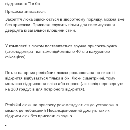
відкриваєте її в бік.
Присоска знімається.
Закриття люка здійснюється в зворотному порядку, можна вже
без присоски. Присоска служить тільки для висмикування
дверцята із загальної площини стіни.
У комплекті з люком поставляється зручна присоска-ручка
(стеклодомкрат вантажопідйомністю 40 кг з вакуумною
фіксацією).
Петля на орних ревізійних люках розташована по висоті і
відкриття відбувається тільки в бік. Люки симетричні, тому
можливо відкривання вліво або вправо (люк слід перевернути
на 180 градусів для потрібного відкриття).
Ревізійні люки на присоску рекомендуються до установки в
місцях де небажаний Несанкціонований доступ, так як
відкрити люк без присоски складно.