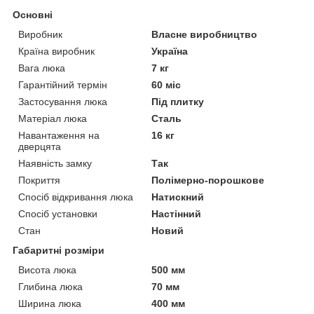
Основні
Виробник
Власне виробництво
Країна виробник
Україна
Вага люка
7 кг
Гарантійний термін
60 міс
Застосування люка
Під плитку
Матеріал люка
Сталь
Навантаження на
16 кг
дверцята
Наявність замку
Так
Покриття
Полімерно-порошкове
Спосіб відкривання люка
Натискний
Спосіб установки
Настінний
Стан
Новий
Габаритні розміри
Висота люка
500 мм
Глибина люка
70 мм
Ширина люка
400 мм