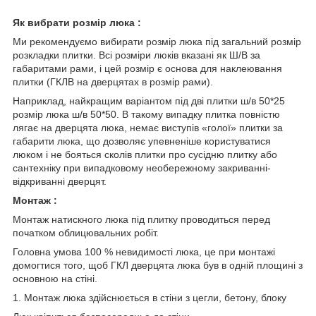
Як вибрати розмір люка :
Ми рекомендуємо вибирати розмір люка під загальний розмір
розкладки плитки. Всі розміри люків вказані як Ш/В за
габаритами рами, і цей розмір є основа для наклеювання
плитки (ГКЛВ на дверцятах в розмір рами).
Наприклад, найкращим варіантом під дві плитки ш/в 50*25
розмір люка ш/в 50*50. В такому випадку плитка повністю
лягає на дверцята люка, немає виступів «голої» плитки за
габарити люка, що дозволяє упевненіше користуватися
люком і не бояться сколів плитки про сусідню плитку або
сантехніку при випадковому необережному закриванні-
відкриванні дверцят.
Монтаж :
Монтаж натискного люка під плитку проводиться перед
початком облицювальних робіт.
Головна умова 100 % невидимості люка, це при монтажі
домогтися того, щоб ГКЛ дверцята люка був в одній площині з
основною на стіні.
1. Монтаж люка здійснюється в стіни з цегли, бетону, блоку