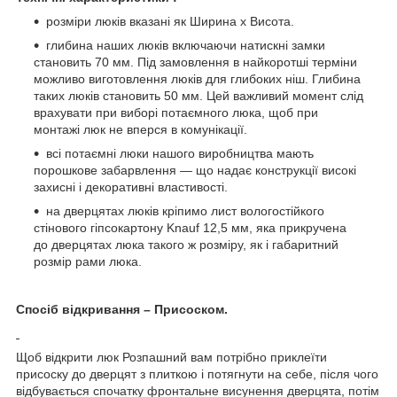
розміри люків вказані як Ширина х Висота.
глибина наших люків включаючи натискні замки
становить 70 мм. Під замовлення в найкоротші терміни
можливо виготовлення люків для глибоких ніш. Глибина
таких люків становить 50 мм. Цей важливий момент слід
врахувати при виборі потаємного люка, щоб при
монтажі люк не вперся в комунікації.
всі потаємні люки нашого виробництва мають
порошкове забарвлення — що надає конструкції високі
захисні і декоративні властивості.
на дверцятах люків кріпимо лист вологостійкого
стінового гіпсокартону Knauf 12,5 мм, яка прикручена
до дверцятах люка такого ж розміру, як і габаритний
розмір рами люка.
Спосіб відкривання – Присоском.
Щоб відкрити люк Розпашний вам потрібно приклеїти
присоску до дверцят з плиткою і потягнути на себе, після чого
відбувається спочатку фронтальне висунення дверцята, потім