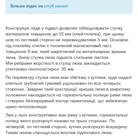
Більше відео на
ютуб каналі
Конструкція ляди у підвал дозволяє облицьовувати стулку
матеріалом товщиною до 15 мм (клей+плитка), при цьому
шов по петлевій стороні не перевищуватиме 5 мм. Основою
під поклейку плитки є посилений магнезитовий лист,
товщиною 8 мм, який закріплений на металокаркас кришки
люка. Знизу стулка люка підшита стальним листом.
Між ребрами жорсткості в стулці люка закладається
утеплювач пінополістирол 30 мм.
По периметру стулка люка має обв'язку з кутника, куди надалі
клеїться трубчатий гумовий ущільнювач по всіх чотирьох
сторонах. Завдяки такій конструкції, кришка люка в закритому
положенні накладається на горизонтальну полицю рами люка
і створює безперервний контур герметизації, що забезпечує
шумо-теплоізоляцію.
Люк у льох конструктивно має раму з кутника, горизонтальні
полиці якого розгорнуті назовні по трьох сторонах. По
четвертій, по петлевій стороні, кутник розгорнуто всередину.
Таким чином спрощується монтаж підлогового люка.