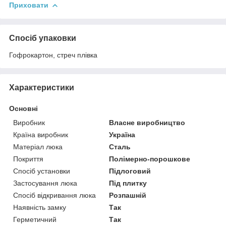
Приховати
Спосіб упаковки
Гофрокартон, стреч плівка
Характеристики
Основні
Виробник
Власне виробництво
Країна виробник
Україна
Матеріал люка
Сталь
Покриття
Полімерно-порошкове
Спосіб установки
Підлоговий
Застосування люка
Під плитку
Спосіб відкривання люка
Розпашній
Наявність замку
Так
Герметичний
Так