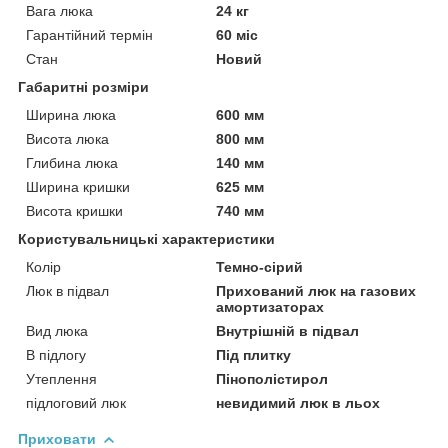
Вага люка
24 кг
Гарантійний термін
60 міс
Стан
Новий
Габаритні розміри
Ширина люка
600 мм
Висота люка
800 мм
Глибина люка
140 мм
Ширина кришки
625 мм
Висота кришки
740 мм
Користувальницькі характеристики
Колір
Темно-сірий
Люк в підвал
Прихований люк на газових
амортизаторах
Вид люка
Внутрішній в підвал
В підлогу
Під плитку
Утеплення
Пінополістирол
підлоговий люк
невидимий люк в льох
Приховати