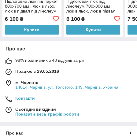
Підлоговий люк під паркет
Підлоговий люк під
Підл
800х700 мм , люк в льох,
лінолеум 700х800 мм ,
800x
люк в підвал під лінолеум
люк в льох, люк в підвал
люк 
під лінолеум
6 100
6 100
7 5
₴
₴
Купити
Купити
Про нас
98% позитивних з 48 відгуків за рік
Працює з 29.05.2016
м. Чернігів
14014, Чернігів, ул. Толстого, 149, Чернігів, Україна
Контакти
Сьогодні вихідний
Показати весь графік роботи
Про нас