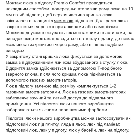
Монтаж люка в підлогу Premio Comfort проводиться
накладним способом, попередньо втопивши раму люка на 10
мм вглиб підлоги, щоб верхня частина кришка люка
зрівнялася в площині з
чистовою
підлогою. Далі рама люка
закріплюється через отвори анкерами або саморізами.
Можливо доукомплектувати люк монтажними пластинами, на
випадок якщо монтаж проводиться на теплу підлогу, де немає
можливості закріпитися через раму, або в інших подібних
випадках.
У закритому стані кришка люка фіксується за допомогою
замка з підпружиненим язичком вбудованого в стулку люка.
Відкриття замка здійснюється за допомогою Т-подібного
зварного ключа, після чого кришка люка піднімається за
допомогою газових амортизаторів.
Люк в підлогу залежно від розміру комплектується 1-2
газовими амортизаторами. Люк на газових амортизаторах
забезпечує зручний та легкий доступ до підвального
приміщення. Усі підлогові люки нашого виробництва
забарвлюються якісними порошковими фарбами.
Підлогові люки нашого виробництва можна застосовувати як:
підлоговий люк під плитку, ляда в льох, люк під ламінат,
підлоговий люк, люк у підлогу, люк у басейн. люк на підлогу.