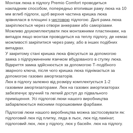
Монтаж люка в підлогу Premio Comfort проводиться
накладним способом, попередньо втопивши раму люка на 10
мм вглиб підлоги, щоб верхня частина кришка люка
зрівнялася в площині з
чистовою
підлогою. Далі рама люка
закріплюється через отвори анкерами або саморізами.
Можливо доукомплектувати люк монтажними пластинами, на
випадок якщо монтаж проводиться на теплу підлогу, де немає
можливості закріпитися через раму, або в інших подібних
випадках.
У закритому стані кришка люка фіксується за допомогою
замка з підпружиненим язичком вбудованого в стулку люка.
Відкриття замка здійснюється за допомогою Т-подібного
зварного ключа, після чого кришка люка піднімається за
допомогою газових амортизаторів.
Люк в підлогу залежно від розміру комплектується 1-2
газовими амортизаторами. Люк на газових амортизаторах
забезпечує зручний та легкий доступ до підвального
приміщення. Усі підлогові люки нашого виробництва
забарвлюються якісними порошковими фарбами.
Підлогові люки нашого виробництва можна застосовувати як:
підлоговий люк під плитку, ляда в льох, люк під ламінат,
підлоговий люк, люк у підлогу, люк у басейн. люк на підлогу.