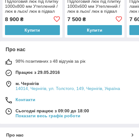
Підлоговий люк під плитку
Підлоговий люк під плитку
Підл
1000x800 мм Утеплений /
1000x600 мм Утеплений /
ламі
люк в льох/ люк в підвал
люк в льох/ люк в підвал
люк 
під 
8 900
7 500
7 6
₴
₴
Купити
Купити
Про нас
98% позитивних з 48 відгуків за рік
Працює з 29.05.2016
м. Чернігів
14014, Чернігів, ул. Толстого, 149, Чернігів, Україна
Контакти
Сьогодні працює з 09:00 до 18:00
Показати весь графік роботи
Про нас