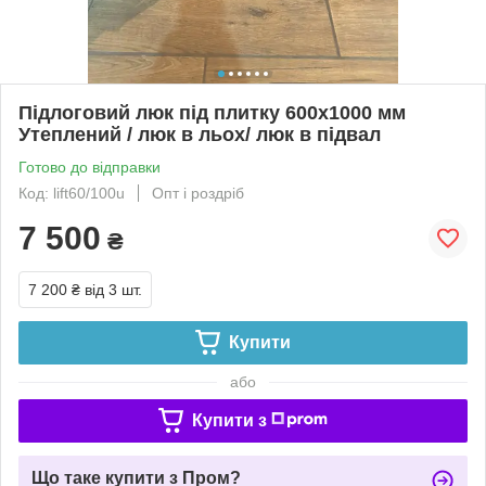
Підлоговий люк під плитку 600x1000 мм
Утеплений / люк в льох/ люк в підвал
Готово до відправки
Код: lift60/100u
Опт і роздріб
7 500
₴
7 200 ₴
від 3 шт.
Купити
або
Купити з
Що таке купити з Пром?