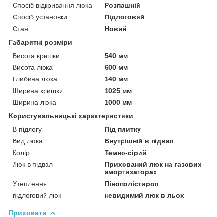
Спосіб відкривання люка
Розпашній
Спосіб установки
Підлоговий
Стан
Новий
Габаритні розміри
Висота кришки
540 мм
Висота люка
600 мм
Глибина люка
140 мм
Ширина кришки
1025 мм
Ширина люка
1000 мм
Користувальницькі характеристики
В підлогу
Під плитку
Вид люка
Внутрішній в підвал
Колір
Темно-сірий
Люк в підвал
Прихований люк на газових
амортизаторах
Утеплення
Пінополістирол
підлоговий люк
невидимий люк в льох
Приховати