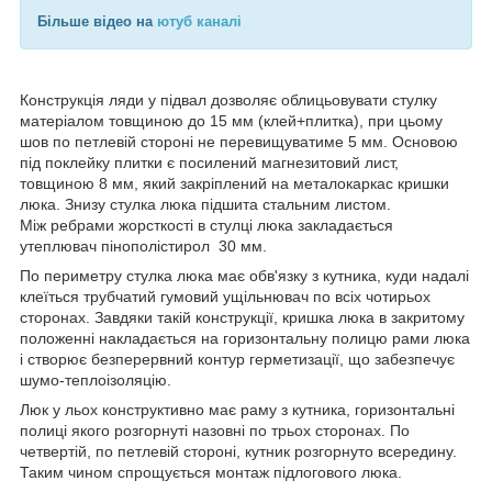
Більше відео на
ютуб каналі
Конструкція ляди у підвал дозволяє облицьовувати стулку
матеріалом товщиною до 15 мм (клей+плитка), при цьому
шов по петлевій стороні не перевищуватиме 5 мм. Основою
під поклейку плитки є посилений магнезитовий лист,
товщиною 8 мм, який закріплений на металокаркас кришки
люка. Знизу стулка люка підшита стальним листом.
Між ребрами жорсткості в стулці люка закладається
утеплювач пінополістирол 30 мм.
По периметру стулка люка має обв'язку з кутника, куди надалі
клеїться трубчатий гумовий ущільнювач по всіх чотирьох
сторонах. Завдяки такій конструкції, кришка люка в закритому
положенні накладається на горизонтальну полицю рами люка
і створює безперервний контур герметизації, що забезпечує
шумо-теплоізоляцію.
Люк у льох конструктивно має раму з кутника, горизонтальні
полиці якого розгорнуті назовні по трьох сторонах. По
четвертій, по петлевій стороні, кутник розгорнуто всередину.
Таким чином спрощується монтаж підлогового люка.