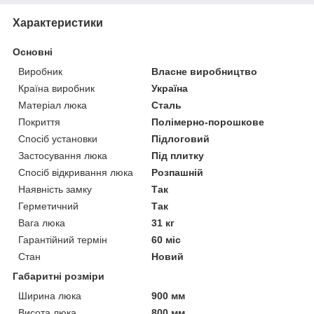
Характеристики
Основні
Виробник
Власне виробництво
Країна виробник
Україна
Матеріал люка
Сталь
Покриття
Полімерно-порошкове
Спосіб установки
Підлоговий
Застосування люка
Під плитку
Спосіб відкривання люка
Розпашній
Наявність замку
Так
Герметичний
Так
Вага люка
31 кг
Гарантійний термін
60 міс
Стан
Новий
Габаритні розміри
Ширина люка
900 мм
Висота люка
800 мм