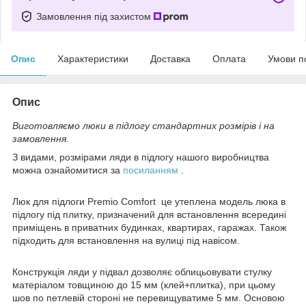
Замовлення під захистом
Опис
Характеристики
Доставка
Оплата
Умови п
Опис
Виготовляємо люки в підлогу стандартних розмірів і на
замовлення.
З видами, розмірами ляди в підлогу нашого виробництва
можна ознайомитися за
посиланням
.
Люк для підлоги Premio Comfort це утеплена модель люка в
підлогу під плитку, призначений для встановлення всередині
приміщень в приватних будинках, квартирах, гаражах. Також
підходить для встановлення на вулиці під навісом.
Конструкція ляди у підвал дозволяє облицьовувати стулку
матеріалом товщиною до 15 мм (клей+плитка), при цьому
шов по петлевій стороні не перевищуватиме 5 мм. Основою