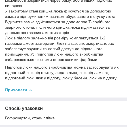
можливості закріпитися через раму, або в інших подібних
випадках.
У закритому стані кришка люка фіксується за допомогою
замка з підпружиненим язичком вбудованого в стулку люка.
Відкриття замка здійснюється за допомогою Т-подібного
зварного ключа, після чого кришка люка піднімається за
допомогою газових амортизаторів.
Люк в підлогу залежно від розміру комплектується 1-2
газовими амортизаторами. Люк на газових амортизаторах
забезпечує зручний та легкий доступ до підвального
приміщення. Усі підлогові люки нашого виробництва
забарвлюються якісними порошковими фарбами.
Підлогові люки нашого виробництва можна застосовувати як:
підлоговий люк під плитку, ляда в льох, люк під ламінат,
підлоговий люк, люк у підлогу, люк у басейн. люк на підлогу.
Приховати
Спосіб упаковки
Гофрокартон, стреч плівка