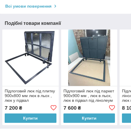
Всі умови повернення
Подібні товари компанії
Підлоговий люк під плитку
Підлоговий люк під паркет
Підл
900х800 мм люк в льох ,
900х900 мм , люк в льох,
ліно
люк у підвал
люк в підвал під лінолеум
люк 
під 
7 200
7 600
8 1
₴
₴
Купити
Купити