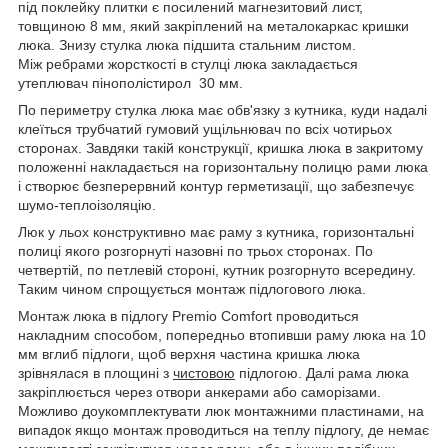
під поклейку плитки є посилений магнезитовий лист,
товщиною 8 мм, який закріплений на металокаркас кришки
люка. Знизу стулка люка підшита стальним листом.
Між ребрами жорсткості в стулці люка закладається
утеплювач пінополістирол 30 мм.
По периметру стулка люка має обв'язку з кутника, куди надалі
клеїться трубчатий гумовий ущільнювач по всіх чотирьох
сторонах. Завдяки такій конструкції, кришка люка в закритому
положенні накладається на горизонтальну полицю рами люка
і створює безперервний контур герметизації, що забезпечує
шумо-теплоізоляцію.
Люк у льох конструктивно має раму з кутника, горизонтальні
полиці якого розгорнуті назовні по трьох сторонах. По
четвертій, по петлевій стороні, кутник розгорнуто всередину.
Таким чином спрощується монтаж підлогового люка.
Монтаж люка в підлогу Premio Comfort проводиться
накладним способом, попередньо втопивши раму люка на 10
мм вглиб підлоги, щоб верхня частина кришка люка
зрівнялася в площині з
чистовою
підлогою. Далі рама люка
закріплюється через отвори анкерами або саморізами.
Можливо доукомплектувати люк монтажними пластинами, на
випадок якщо монтаж проводиться на теплу підлогу, де немає